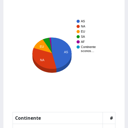
AS
NA
EU
SA
AF
EU
Continente
sconos…
AS
NA
Continente
#