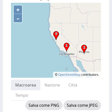
+
–
©
OpenStreetMap
contributors.
Macroarea
Nazione
Città
Tempo
Salva come PNG
Salva come JPEG