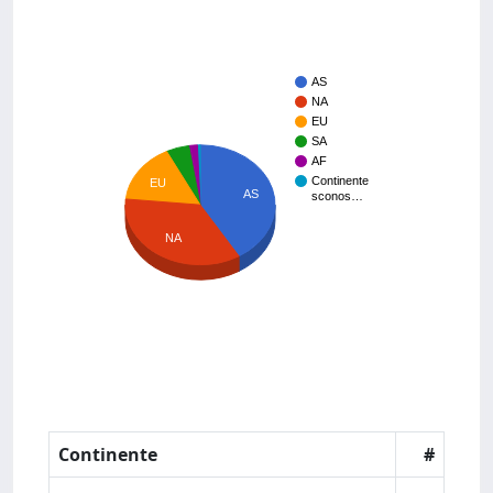
AS
NA
EU
SA
AF
Continente
EU
AS
sconos…
NA
Continente
#