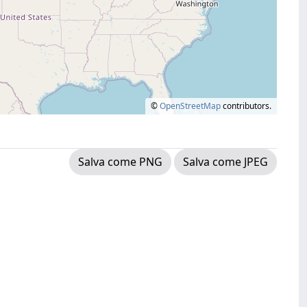
©
OpenStreetMap
contributors.
Salva come PNG
Salva come JPEG