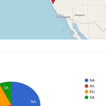
NA
AS
SA
EU
SA
NA