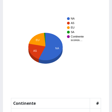
NA
AS
EU
SA
Continente
EU
sconos…
NA
AS
Continente
#