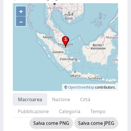
+
–
©
OpenStreetMap
contributors.
Macroarea
Nazione
Città
Pubblicazione
Categoria
Tempo
Salva come PNG
Salva come JPEG