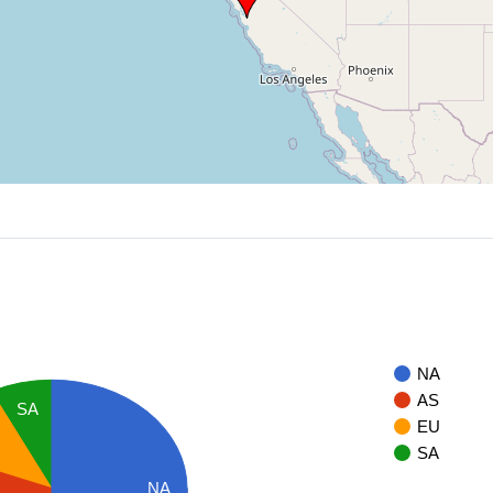
NA
AS
SA
EU
SA
NA