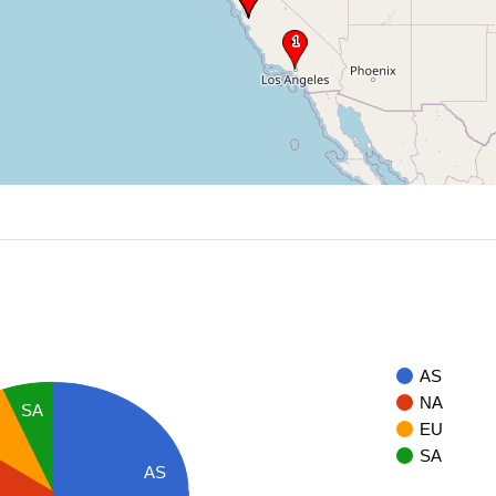
AS
NA
SA
U
EU
SA
AS