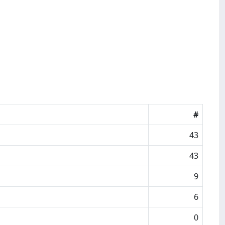
#
43
43
9
6
0