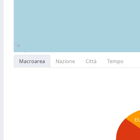
Macroarea
Nazione
Città
Tempo
E