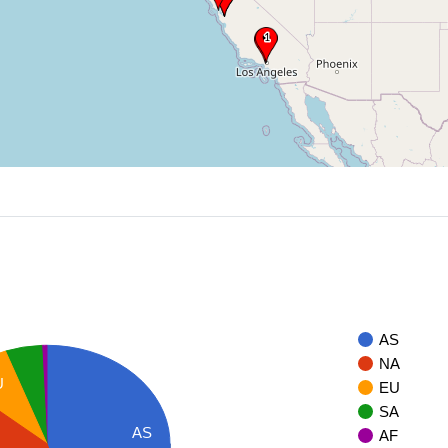
AS
NA
U
EU
SA
AS
AF