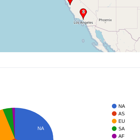
NA
AS
EU
NA
SA
AF