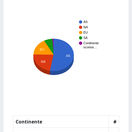
AS
NA
EU
SA
Continente
sconos…
EU
AS
NA
Continente
#