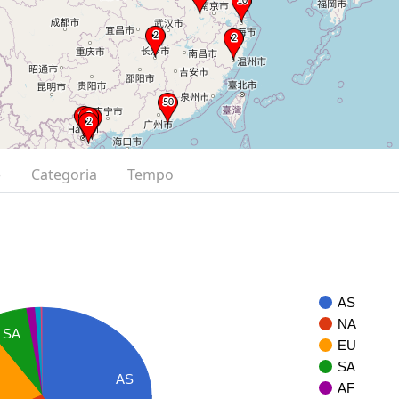
e
Categoria
Tempo
AS
NA
SA
EU
SA
AS
AF