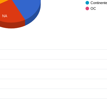
Continent
OC
NA