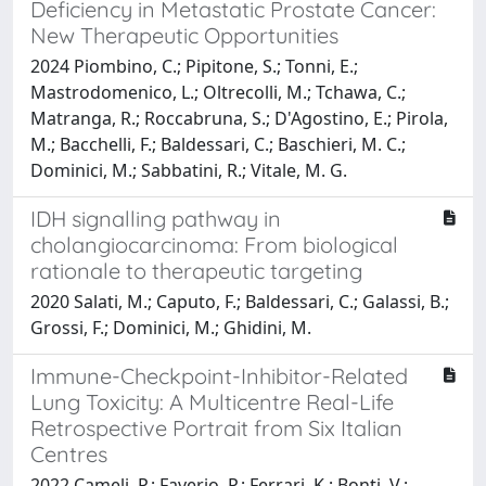
Deficiency in Metastatic Prostate Cancer:
New Therapeutic Opportunities
2024 Piombino, C.; Pipitone, S.; Tonni, E.;
Mastrodomenico, L.; Oltrecolli, M.; Tchawa, C.;
Matranga, R.; Roccabruna, S.; D'Agostino, E.; Pirola,
M.; Bacchelli, F.; Baldessari, C.; Baschieri, M. C.;
Dominici, M.; Sabbatini, R.; Vitale, M. G.
IDH signalling pathway in
cholangiocarcinoma: From biological
rationale to therapeutic targeting
2020 Salati, M.; Caputo, F.; Baldessari, C.; Galassi, B.;
Grossi, F.; Dominici, M.; Ghidini, M.
Immune-Checkpoint-Inhibitor-Related
Lung Toxicity: A Multicentre Real-Life
Retrospective Portrait from Six Italian
Centres
2022 Cameli, P.; Faverio, P.; Ferrari, K.; Bonti, V.;