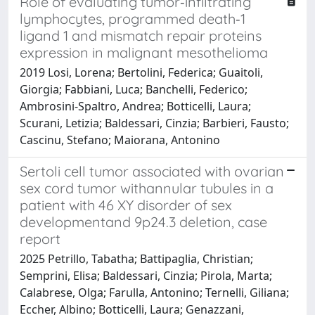
Role of evaluating tumor‑infiltrating
lymphocytes, programmed death‑1
ligand 1 and mismatch repair proteins
expression in malignant mesothelioma
2019 Losi, Lorena; Bertolini, Federica; Guaitoli,
Giorgia; Fabbiani, Luca; Banchelli, Federico;
Ambrosini-Spaltro, Andrea; Botticelli, Laura;
Scurani, Letizia; Baldessari, Cinzia; Barbieri, Fausto;
Cascinu, Stefano; Maiorana, Antonino
Sertoli cell tumor associated with ovarian
sex cord tumor withannular tubules in a
patient with 46 XY disorder of sex
developmentand 9p24.3 deletion, case
report
2025 Petrillo, Tabatha; Battipaglia, Christian;
Semprini, Elisa; Baldessari, Cinzia; Pirola, Marta;
Calabrese, Olga; Farulla, Antonino; Ternelli, Giliana;
Eccher, Albino; Botticelli, Laura; Genazzani,