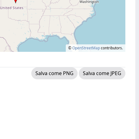
©
OpenStreetMap
contributors.
Salva come PNG
Salva come JPEG