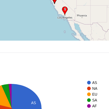
AS
NA
EU
SA
AS
AF