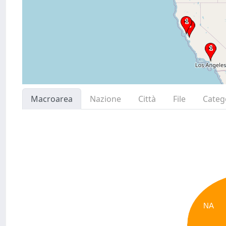
Macroarea
Nazione
Città
File
Categ
NA