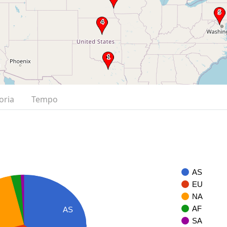
oria
Tempo
AS
EU
NA
AF
AS
SA