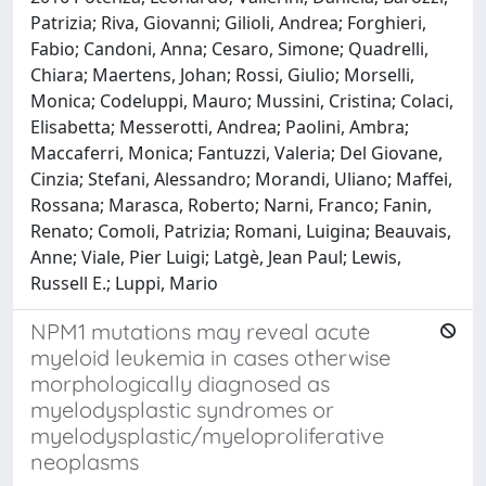
Patrizia; Riva, Giovanni; Gilioli, Andrea; Forghieri,
Fabio; Candoni, Anna; Cesaro, Simone; Quadrelli,
Chiara; Maertens, Johan; Rossi, Giulio; Morselli,
Monica; Codeluppi, Mauro; Mussini, Cristina; Colaci,
Elisabetta; Messerotti, Andrea; Paolini, Ambra;
Maccaferri, Monica; Fantuzzi, Valeria; Del Giovane,
Cinzia; Stefani, Alessandro; Morandi, Uliano; Maffei,
Rossana; Marasca, Roberto; Narni, Franco; Fanin,
Renato; Comoli, Patrizia; Romani, Luigina; Beauvais,
Anne; Viale, Pier Luigi; Latgè, Jean Paul; Lewis,
Russell E.; Luppi, Mario
NPM1 mutations may reveal acute
myeloid leukemia in cases otherwise
morphologically diagnosed as
myelodysplastic syndromes or
myelodysplastic/myeloproliferative
neoplasms