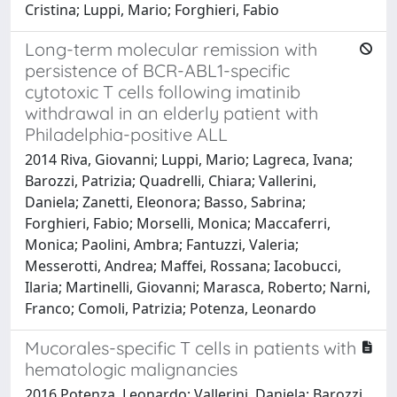
Cristina; Luppi, Mario; Forghieri, Fabio
Long-term molecular remission with
persistence of BCR-ABL1-specific
cytotoxic T cells following imatinib
withdrawal in an elderly patient with
Philadelphia-positive ALL
2014 Riva, Giovanni; Luppi, Mario; Lagreca, Ivana;
Barozzi, Patrizia; Quadrelli, Chiara; Vallerini,
Daniela; Zanetti, Eleonora; Basso, Sabrina;
Forghieri, Fabio; Morselli, Monica; Maccaferri,
Monica; Paolini, Ambra; Fantuzzi, Valeria;
Messerotti, Andrea; Maffei, Rossana; Iacobucci,
Ilaria; Martinelli, Giovanni; Marasca, Roberto; Narni,
Franco; Comoli, Patrizia; Potenza, Leonardo
Mucorales-specific T cells in patients with
hematologic malignancies
2016 Potenza, Leonardo; Vallerini, Daniela; Barozzi,