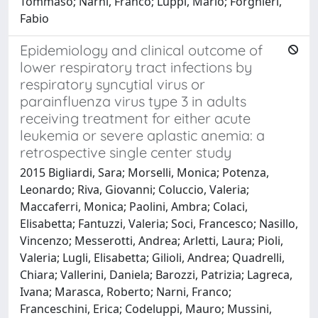
Tommaso; Narni, Franco; Luppi, Mario; Forghieri,
Fabio
Epidemiology and clinical outcome of
lower respiratory tract infections by
respiratory syncytial virus or
parainfluenza virus type 3 in adults
receiving treatment for either acute
leukemia or severe aplastic anemia: a
retrospective single center study
2015 Bigliardi, Sara; Morselli, Monica; Potenza,
Leonardo; Riva, Giovanni; Coluccio, Valeria;
Maccaferri, Monica; Paolini, Ambra; Colaci,
Elisabetta; Fantuzzi, Valeria; Soci, Francesco; Nasillo,
Vincenzo; Messerotti, Andrea; Arletti, Laura; Pioli,
Valeria; Lugli, Elisabetta; Gilioli, Andrea; Quadrelli,
Chiara; Vallerini, Daniela; Barozzi, Patrizia; Lagreca,
Ivana; Marasca, Roberto; Narni, Franco;
Franceschini, Erica; Codeluppi, Mauro; Mussini,