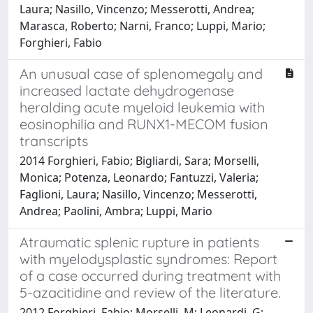
Laura; Nasillo, Vincenzo; Messerotti, Andrea;
Marasca, Roberto; Narni, Franco; Luppi, Mario;
Forghieri, Fabio
An unusual case of splenomegaly and
increased lactate dehydrogenase
heralding acute myeloid leukemia with
eosinophilia and RUNX1-MECOM fusion
transcripts
2014 Forghieri, Fabio; Bigliardi, Sara; Morselli,
Monica; Potenza, Leonardo; Fantuzzi, Valeria;
Faglioni, Laura; Nasillo, Vincenzo; Messerotti,
Andrea; Paolini, Ambra; Luppi, Mario
Atraumatic splenic rupture in patients
with myelodysplastic syndromes: Report
of a case occurred during treatment with
5-azacitidine and review of the literature.
2012 Forghieri, Fabio; Morselli, M; Leonardi, G;