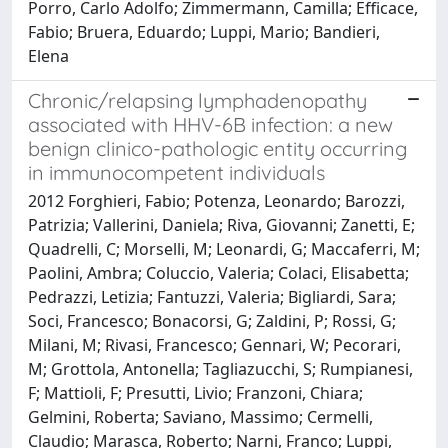
Porro, Carlo Adolfo; Zimmermann, Camilla; Efficace,
Fabio; Bruera, Eduardo; Luppi, Mario; Bandieri,
Elena
Chronic/relapsing lymphadenopathy
associated with HHV-6B infection: a new
benign clinico-pathologic entity occurring
in immunocompetent individuals
2012 Forghieri, Fabio; Potenza, Leonardo; Barozzi,
Patrizia; Vallerini, Daniela; Riva, Giovanni; Zanetti, E;
Quadrelli, C; Morselli, M; Leonardi, G; Maccaferri, M;
Paolini, Ambra; Coluccio, Valeria; Colaci, Elisabetta;
Pedrazzi, Letizia; Fantuzzi, Valeria; Bigliardi, Sara;
Soci, Francesco; Bonacorsi, G; Zaldini, P; Rossi, G;
Milani, M; Rivasi, Francesco; Gennari, W; Pecorari,
M; Grottola, Antonella; Tagliazucchi, S; Rumpianesi,
F; Mattioli, F; Presutti, Livio; Franzoni, Chiara;
Gelmini, Roberta; Saviano, Massimo; Cermelli,
Claudio; Marasca, Roberto; Narni, Franco; Luppi,