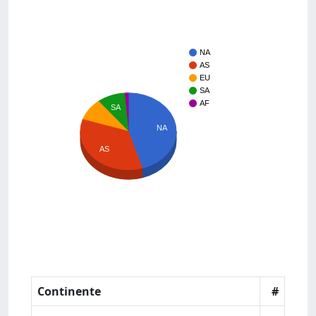
NA
AS
EU
SA
AF
SA
NA
AS
Continente
#