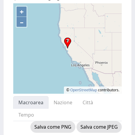
+
–
©
OpenStreetMap
contributors.
Macroarea
Nazione
Città
Tempo
Salva come PNG
Salva come JPEG