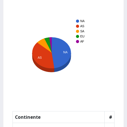
NA
AS
SA
EU
AF
NA
AS
Continente
#