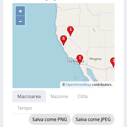
+
–
©
OpenStreetMap
contributors.
Macroarea
Nazione
Città
Tempo
Salva come PNG
Salva come JPEG