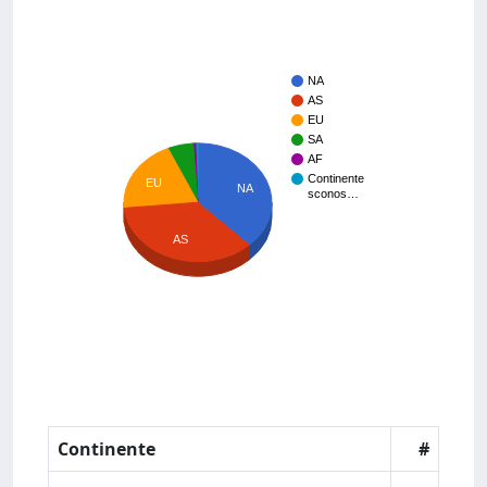
NA
AS
EU
SA
AF
Continente
EU
NA
sconos…
AS
Continente
#