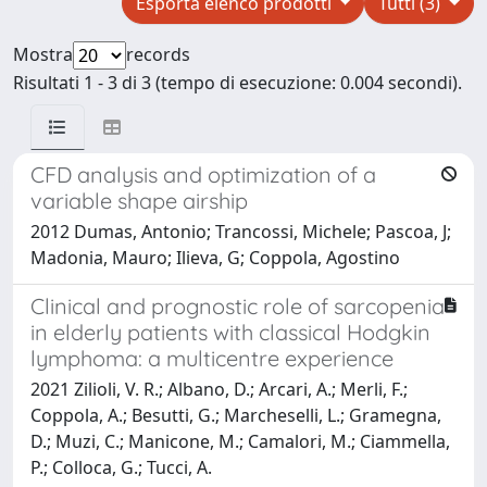
Esporta elenco prodotti
Tutti (3)
Mostra
records
Risultati 1 - 3 di 3 (tempo di esecuzione: 0.004 secondi).
CFD analysis and optimization of a
variable shape airship
2012 Dumas, Antonio; Trancossi, Michele; Pascoa, J;
Madonia, Mauro; Ilieva, G; Coppola, Agostino
Clinical and prognostic role of sarcopenia
in elderly patients with classical Hodgkin
lymphoma: a multicentre experience
2021 Zilioli, V. R.; Albano, D.; Arcari, A.; Merli, F.;
Coppola, A.; Besutti, G.; Marcheselli, L.; Gramegna,
D.; Muzi, C.; Manicone, M.; Camalori, M.; Ciammella,
P.; Colloca, G.; Tucci, A.