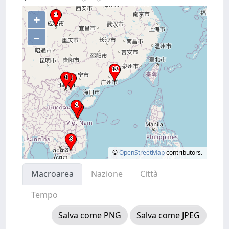
+
–
©
OpenStreetMap
contributors.
Macroarea
Nazione
Città
Tempo
Salva come PNG
Salva come JPEG