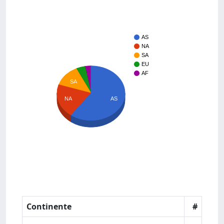
AS
NA
SA
EU
AF
SA
NA
AS
Continente
#