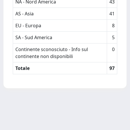
NA - Nord America
43
AS - Asia
41
EU - Europa
8
SA - Sud America
5
Continente sconosciuto - Info sul
0
continente non disponibili
Totale
97
Powered by
IRIS
-
about IRIS
-