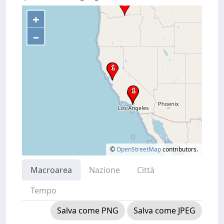
+
–
©
OpenStreetMap
contributors.
Macroarea
Nazione
Città
Tempo
Salva come PNG
Salva come JPEG