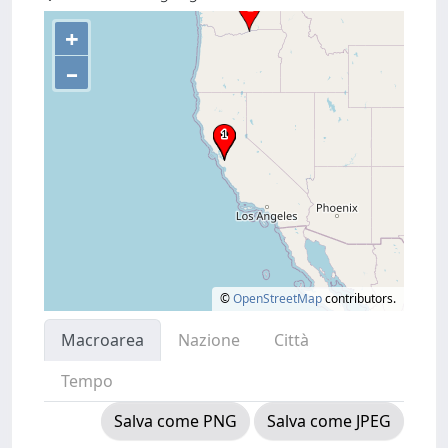
+
–
©
OpenStreetMap
contributors.
Macroarea
Nazione
Città
Tempo
Salva come PNG
Salva come JPEG