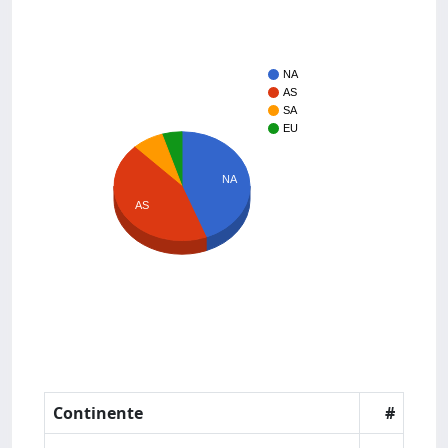
NA
AS
SA
EU
NA
AS
Continente
#