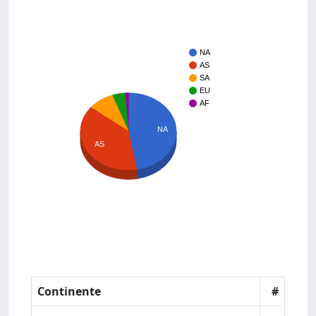
NA
AS
SA
EU
AF
NA
AS
Continente
#