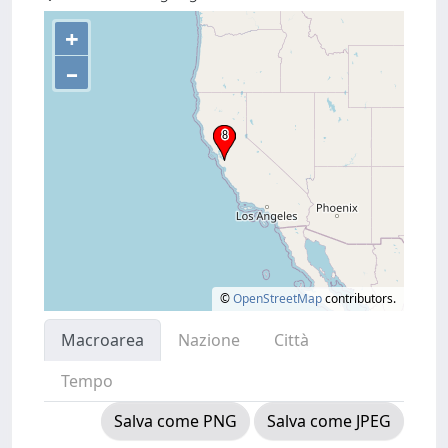
+
–
©
OpenStreetMap
contributors.
Macroarea
Nazione
Città
Tempo
Salva come PNG
Salva come JPEG