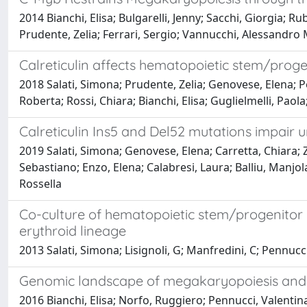
2014 Bianchi, Elisa; Bulgarelli, Jenny; Sacchi, Giorgia; 
Prudente, Zelia; Ferrari, Sergio; Vannucchi, Alessandro 
Calreticulin affects hematopoietic stem/proge
2018 Salati, Simona; Prudente, Zelia; Genovese, Elena; P
Roberta; Rossi, Chiara; Bianchi, Elisa; Guglielmelli, Pao
Calreticulin Ins5 and Del52 mutations impair 
2019 Salati, Simona; Genovese, Elena; Carretta, Chiara; Z
Sebastiano; Enzo, Elena; Calabresi, Laura; Balliu, Manjol
Rossella
Co-culture of hematopoietic stem/progenitor 
erythroid lineage
2013 Salati, Simona; Lisignoli, G; Manfredini, C; Pennucci
Genomic landscape of megakaryopoiesis and p
2016 Bianchi, Elisa; Norfo, Ruggiero; Pennucci, Valentina