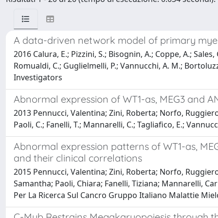
A data-driven network model of primary myelof
2016 Calura, E.; Pizzini, S.; Bisognin, A.; Coppe, A.; Sales
Romualdi, C.; Guglielmelli, P.; Vannucchi, A. M.; Bortolu
Investigators
Abnormal expression of WT1-as, MEG3 and ANRI
2013 Pennucci, Valentina; Zini, Roberta; Norfo, Ruggiero; G
Paoli, C.; Fanelli, T.; Mannarelli, C.; Tagliafico, E.; Vannucc
Abnormal expression patterns of WT1-as, MEG
and their clinical correlations
2015 Pennucci, Valentina; Zini, Roberta; Norfo, Ruggiero; 
Samantha; Paoli, Chiara; Fanelli, Tiziana; Mannarelli, Ca
Per La Ricerca Sul Cancro Gruppo Italiano Malattie Mielo
C-Myb Restrains Megakaryopoiesis through t