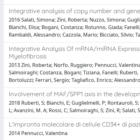
Integrative analysis of copy number and gen
2016 Salati, Simona; Zini, Roberta; Nuzzo, Simona; Gugli
Bianchi, Elisa; Bogani, Costanza; Rotunno, Giada; Fanelli, 
Rambaldi, Alessandro; Cazzola, Mario; Bicciato, Silvio; 
Integrative Analysis Of mRNA/miRNA Expressio
Myelofibrosis
2013 Zini, Roberta; Norfo, Ruggiero; Pennucci, Valentina; B
Salmoiraghi; Costanza, Bogani; Tiziana, Fanelli; Ruberti
Bortoluzzi; Ferrari, Sergio; Tagliafico, Enrico; Alessand
Involvement of MAF/SPP1 axis in the developm
2018 Ruberti, S; Bianchi, E; Guglielmelli, P; Rontauroli, S; 
L; Avanzini, M. A; Rossi, C; Salmoiraghi, S; Zini, R; Salati
L'impronta molecolare di cellule CD34+ di pazi
2014 Pennucci, Valentina