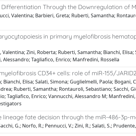
 Differentiation Through the Downregulation of 
cci, Valentina; Barbieri, Greta; Ruberti, Samantha; Rontaurol
ocytopoiesis in primary myelofibrosis hematopoi
alentina; Zini, Roberta; Ruberti, Samantha; Bianchi, Elisa; S
i, Alessandro; Tagliafico, Enrico; Manfredini, Rossella
yelofibrosis CD34+ cells: role of miR-155/JARID
Bianchi, Elisa; Salati, Simona; Guglielmelli, Paola; Bogani, C
 Andrea; Ruberti, Samantha; Rontauroli, Sebastiano; Sacchi, Gi
io; Tagliafico, Enrico; Vannucchi, Alessandro M; Manfredini, 
estigators
 lineage fate decision through the miR-486-3p-
Sacchi, G.; Norfo, R.; Pennucci, V.; Zini, R.; Salati, S.; Prudente,