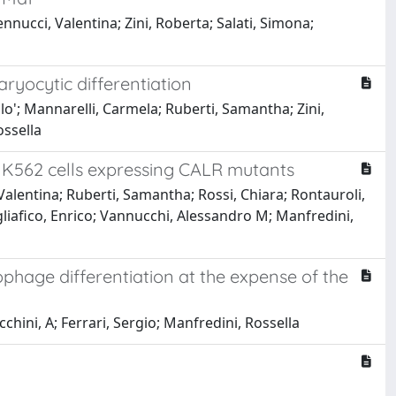
nnucci, Valentina; Zini, Roberta; Salati, Simona;
ryocytic differentiation
lo'; Mannarelli, Carmela; Ruberti, Samantha; Zini,
ossella
in K562 cells expressing CALR mutants
 Valentina; Ruberti, Samantha; Rossi, Chiara; Rontauroli,
agliafico, Enrico; Vannucchi, Alessandro M; Manfredini,
hage differentiation at the expense of the
cchini, A; Ferrari, Sergio; Manfredini, Rossella