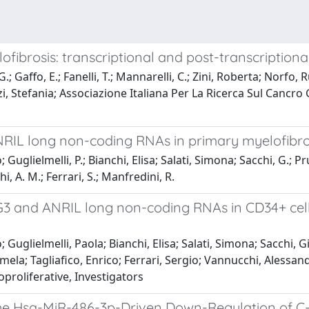
ibrosis: transcriptional and post-transcriptional
, G.; Gaffo, E.; Fanelli, T.; Mannarelli, C.; Zini, Roberta; Norf
zzi, Stefania; Associazione Italiana Per La Ricerca Sul Cancro
L long non-coding RNAs in primary myelofibrosis
uglielmelli, P.; Bianchi, Elisa; Salati, Simona; Sacchi, G.; Pru
hi, A. M.; Ferrari, S.; Manfredini, R.
3 and ANRIL long non-coding RNAs in CD34+ cells
Guglielmelli, Paola; Bianchi, Elisa; Salati, Simona; Sacchi, G
rmela; Tagliafico, Enrico; Ferrari, Sergio; Vannucchi, Alessa
proliferative, Investigators
he Hsa-MiR-486-3p-Driven Down-Regulation of C