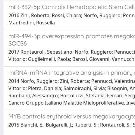
miR-382-5p Controls Hematopoietic Stem Cell
2016 Zini, Roberta; Rossi, Chiara; Norfo, Ruggiero; Pennu
Manfredini, Rossella
miR-494-3p overexpression promotes megakary
SOCS6
2017 Rontauroli, Sebastiano; Norfo, Ruggiero; Pennucci, V
Vittorio; Guglielmelli, Paola; Barosi, Giovanni; Vannucch
miRNA-mRNA integrative analysis in primary m
2014 Norfo, Ruggiero; Zini, Roberta; Pennucci, Valentina; 
Vittorio; Pietra, Daniela; Salmoiraghi, Silvia; Bisognin,
Rambaldi, Alessandro; Bortoluzzi, Stefania; Ferrari, Serg
Cancro Gruppo Italiano Malattie Mieloproliferative, Inv
MYB controls erythroid versus megakaryocyte
2015 Bianchi, E.; Bulgarelli, J.; Ruberti, S.; Rontauroli, S.; 