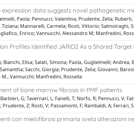
e expression data suggests novel pathogenetic m
elmelli, Paola; Pennucci, Valentina; Prudente, Zelia; Rubert
Tiziana; Mannarelli, Carmela; Rosti, Vittorio; Salmoiraghi, Sil
Tagliafico, Enrico; Vannucchi, Alessandro M; Manfredini, Ross
n Profiles Identified JARID2 As a Shared Target
ianchi, Elisa; Salati, Simona; Paola, Guglielmelli; Andrea, Bis
, Samantha; Sacchi, Giorgia; Prudente, Zelia; Giovanni, Baros
ro M., Vannucchi; Manfredini, Rossella
ent of bone marrow fibrosis in PMF patients
Barbieri, G; Tavernari, L; Fanelli, T; Norfo, R; Pennucci, V; Fatt
, S; Prudente, Z; Rosti, V; Passamonti, F; Rambaldi, A; Ferrari, 
enti con mielofibrosi primaria svela alterazioni n