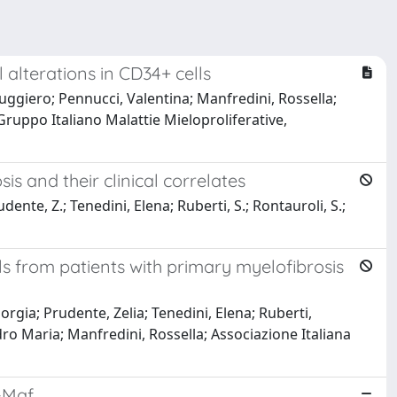
 alterations in CD34+ cells
o, Ruggiero; Pennucci, Valentina; Manfredini, Rossella;
 Gruppo Italiano Malattie Mieloproliferative,
 and their clinical correlates
dente, Z.; Tenedini, Elena; Ruberti, S.; Rontauroli, S.;
 from patients with primary myelofibrosis
iorgia; Prudente, Zelia; Tenedini, Elena; Ruberti,
ndro Maria; Manfredini, Rossella; Associazione Italiana
-Maf