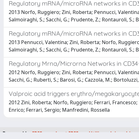
Regulatory mRNA/microRNA networks in CD34+
2013 Norfo, Ruggiero; Zini, Roberta; Pennucci, Valentina; Rub
Salmoiraghi, S.; Sacchi, G.; Prudente, Z.; Rontauroli, S.; Ba
Regulatory mRNA/microRNA networks in CD34+
2013 Pennucci, Valentina; Zini, Roberta; Norfo, Ruggiero; Rub
Salmoiraghi, S.; Sacchi, G.; Prudente, Z.; Rontauroli, S.; Ba
Regulatory Mrna/Microrna Networks in CD34+
2012 Norfo, Ruggiero; Zini, Roberta; Pennucci, Valentina; Bia
Sacchi, G.; Ruberti, S.; Barosi, G.; Cazzola, M.; Bortoluzzi,
Valproic acid triggers erythro/megakaryocyte
2012 Zini, Roberta; Norfo, Ruggiero; Ferrari, Francesco; B
Enrico; Ferrari, Sergio; Manfredini, Rossella
Powered by
IRIS
-
about IRIS
-
Utilizzo dei cookie