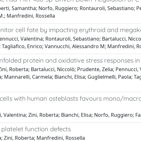
Ruberti, Samantha; Norfo, Ruggiero; Rontauroli, Sebastiano; Pe
M.; Manfredini, Rossella
nitor cell fate by impacting erythroid and megaka
ennucci, Valentina; Rontauroli, Sebastiano; Bartalucci, Nicco
la; Tagliafico, Enrico; Vannucchi, Alessandro M; Manfredini, R
unfolded protein and oxidative stress responses 
ini, Roberta; Bartalucci, Niccolò; Prudente, Zelia; Pennucci,
a; Mannarelli, Carmela; Bianchi, Elisa; Guglielmelli, Paola; T
cells with human osteblasts favours mono/macrop
, Valentina; Zini, Roberta; Bianchi, Elisa; Norfo, Ruggiero; Fa
latelet function defects
; Zini, Roberta; Manfredini, Rossella