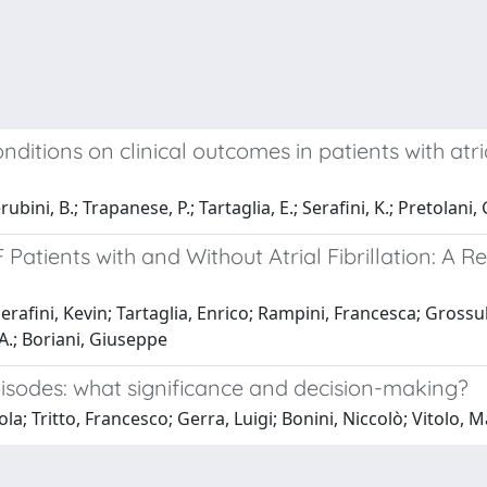
tions on clinical outcomes in patients with atrial
ini, B.; Trapanese, P.; Tartaglia, E.; Serafini, K.; Pretolani, G.
atients with and Without Atrial Fibrillation: A R
erafini, Kevin; Tartaglia, Enrico; Rampini, Francesca; Gross
A.; Boriani, Giuseppe
e episodes: what significance and decision-making?
la; Tritto, Francesco; Gerra, Luigi; Bonini, Niccolò; Vitolo, 