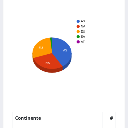
AS
NA
EU
SA
AF
EU
AS
NA
Continente
#