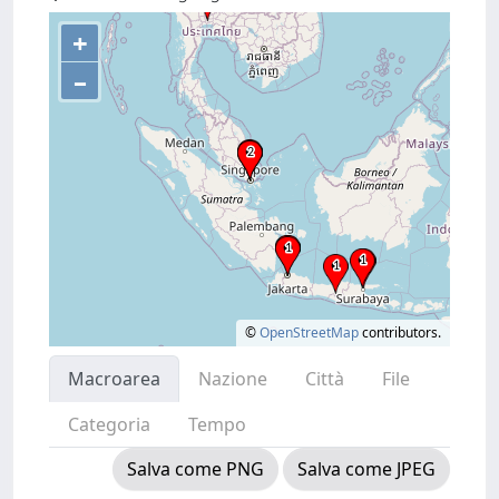
+
–
©
OpenStreetMap
contributors.
Macroarea
Nazione
Città
File
Categoria
Tempo
Salva come PNG
Salva come JPEG