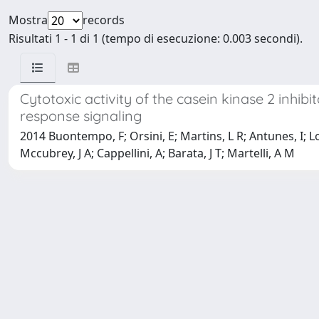
Mostra
records
Risultati 1 - 1 di 1 (tempo di esecuzione: 0.003 secondi).
Cytotoxic activity of the casein kinase 2 inhi
response signaling
2014 Buontempo, F; Orsini, E; Martins, L R; Antunes, I; Lone
Mccubrey, J A; Cappellini, A; Barata, J T; Martelli, A M