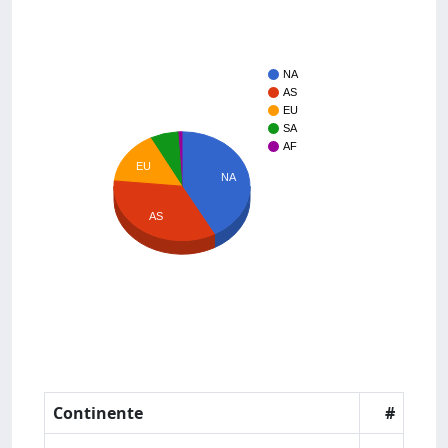
NA
AS
EU
SA
AF
EU
NA
AS
Continente
#