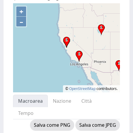
+
–
©
OpenStreetMap
contributors.
Macroarea
Nazione
Città
Tempo
Salva come PNG
Salva come JPEG