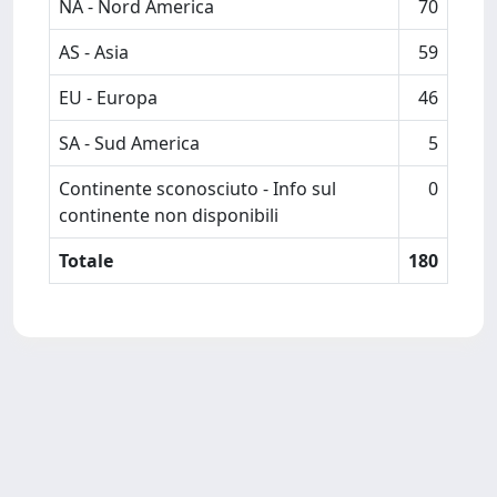
NA - Nord America
70
AS - Asia
59
EU - Europa
46
SA - Sud America
5
Continente sconosciuto - Info sul
0
continente non disponibili
Totale
180
Powered by
IRIS
-
about IRIS
-