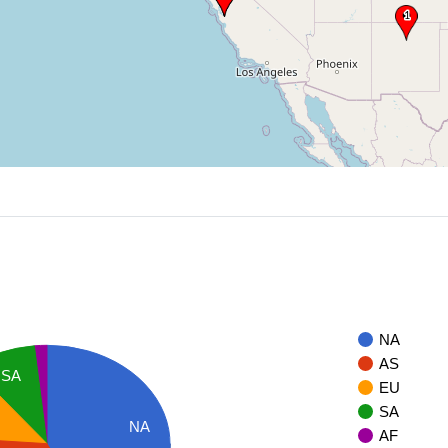
NA
AS
SA
EU
SA
NA
AF