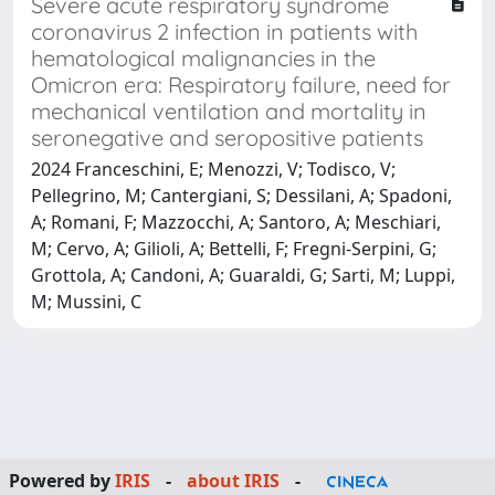
Severe acute respiratory syndrome
coronavirus 2 infection in patients with
hematological malignancies in the
Omicron era: Respiratory failure, need for
mechanical ventilation and mortality in
seronegative and seropositive patients
2024 Franceschini, E; Menozzi, V; Todisco, V;
Pellegrino, M; Cantergiani, S; Dessilani, A; Spadoni,
A; Romani, F; Mazzocchi, A; Santoro, A; Meschiari,
M; Cervo, A; Gilioli, A; Bettelli, F; Fregni-Serpini, G;
Grottola, A; Candoni, A; Guaraldi, G; Sarti, M; Luppi,
M; Mussini, C
Powered by
IRIS
-
about IRIS
-