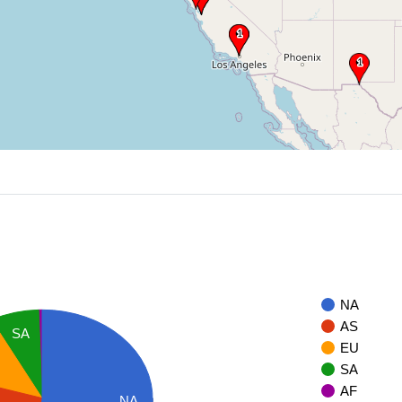
NA
AS
SA
EU
SA
AF
NA