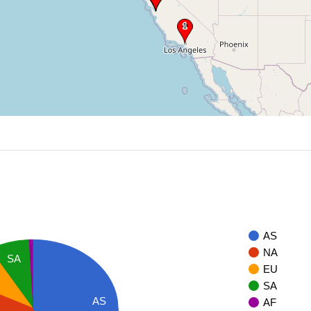
AS
NA
SA
EU
SA
AS
AF