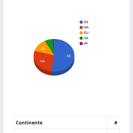
AS
NA
EU
SA
AF
EU
AS
NA
Continente
#