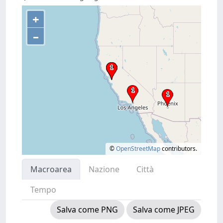
+
–
©
OpenStreetMap
contributors.
Macroarea
Nazione
Città
Tempo
Salva come PNG
Salva come JPEG