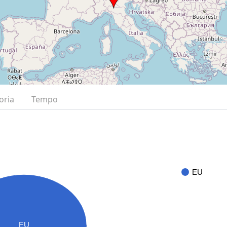
oria
Tempo
EU
EU