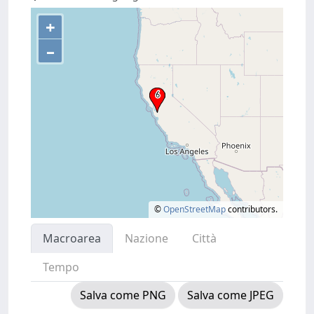
+
–
©
OpenStreetMap
contributors.
Macroarea
Nazione
Città
Tempo
Salva come PNG
Salva come JPEG