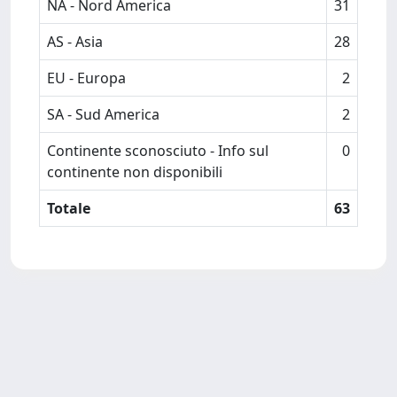
NA - Nord America
31
AS - Asia
28
EU - Europa
2
SA - Sud America
2
Continente sconosciuto - Info sul
0
continente non disponibili
Totale
63
Powered by
IRIS
-
about IRIS
-