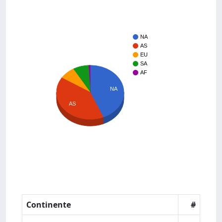
NA
AS
EU
SA
AF
NA
AS
Continente
#