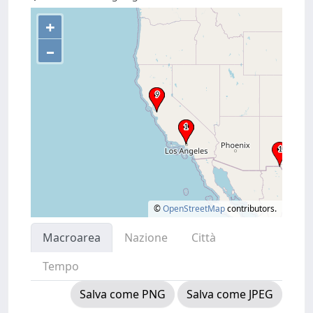
+
–
©
OpenStreetMap
contributors.
Macroarea
Nazione
Città
Tempo
Salva come PNG
Salva come JPEG