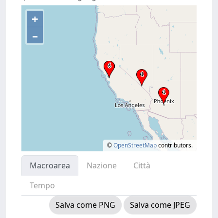
+
–
©
OpenStreetMap
contributors.
Macroarea
Nazione
Città
Tempo
Salva come PNG
Salva come JPEG