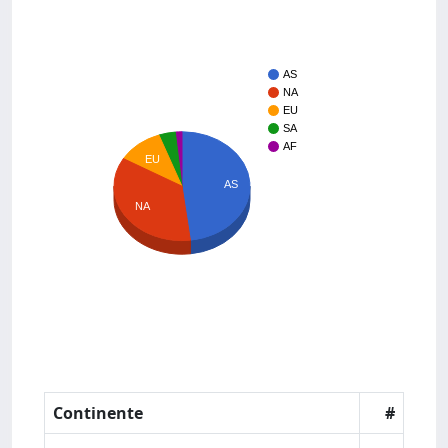
AS
NA
EU
SA
AF
EU
AS
NA
Continente
#