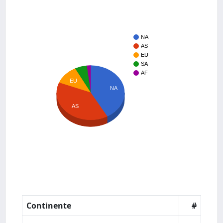
NA
AS
EU
SA
AF
EU
NA
AS
Continente
#