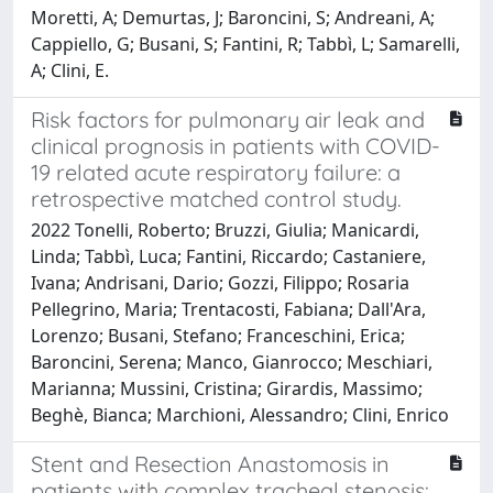
Moretti, A; Demurtas, J; Baroncini, S; Andreani, A;
Cappiello, G; Busani, S; Fantini, R; Tabbì, L; Samarelli,
A; Clini, E.
Risk factors for pulmonary air leak and
clinical prognosis in patients with COVID-
19 related acute respiratory failure: a
retrospective matched control study.
2022 Tonelli, Roberto; Bruzzi, Giulia; Manicardi,
Linda; Tabbì, Luca; Fantini, Riccardo; Castaniere,
Ivana; Andrisani, Dario; Gozzi, Filippo; Rosaria
Pellegrino, Maria; Trentacosti, Fabiana; Dall'Ara,
Lorenzo; Busani, Stefano; Franceschini, Erica;
Baroncini, Serena; Manco, Gianrocco; Meschiari,
Marianna; Mussini, Cristina; Girardis, Massimo;
Beghè, Bianca; Marchioni, Alessandro; Clini, Enrico
Stent and Resection Anastomosis in
patients with complex tracheal stenosis: