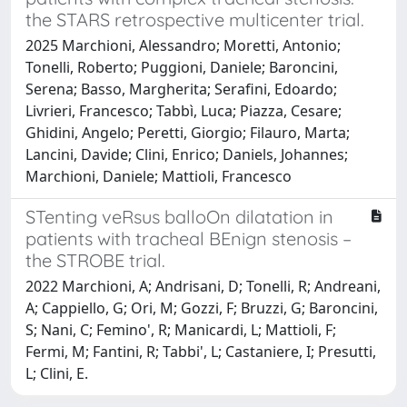
the STARS retrospective multicenter trial.
2025 Marchioni, Alessandro; Moretti, Antonio;
Tonelli, Roberto; Puggioni, Daniele; Baroncini,
Serena; Basso, Margherita; Serafini, Edoardo;
Livrieri, Francesco; Tabbì, Luca; Piazza, Cesare;
Ghidini, Angelo; Peretti, Giorgio; Filauro, Marta;
Lancini, Davide; Clini, Enrico; Daniels, Johannes;
Marchioni, Daniele; Mattioli, Francesco
STenting veRsus balloOn dilatation in
patients with tracheal BEnign stenosis –
the STROBE trial.
2022 Marchioni, A; Andrisani, D; Tonelli, R; Andreani,
A; Cappiello, G; Ori, M; Gozzi, F; Bruzzi, G; Baroncini,
S; Nani, C; Femino', R; Manicardi, L; Mattioli, F;
Fermi, M; Fantini, R; Tabbi', L; Castaniere, I; Presutti,
L; Clini, E.