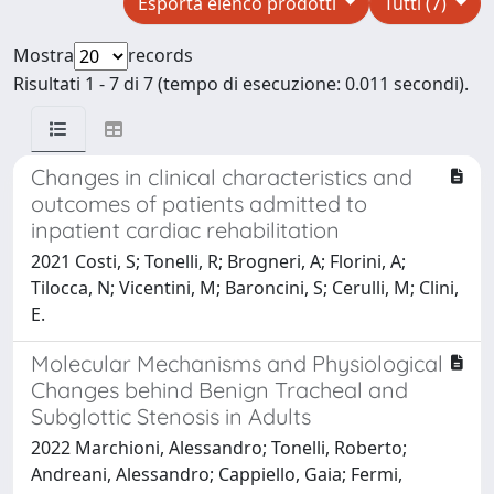
Esporta elenco prodotti
Tutti (7)
Mostra
records
Risultati 1 - 7 di 7 (tempo di esecuzione: 0.011 secondi).
Changes in clinical characteristics and
outcomes of patients admitted to
inpatient cardiac rehabilitation
2021 Costi, S; Tonelli, R; Brogneri, A; Florini, A;
Tilocca, N; Vicentini, M; Baroncini, S; Cerulli, M; Clini,
E.
Molecular Mechanisms and Physiological
Changes behind Benign Tracheal and
Subglottic Stenosis in Adults
2022 Marchioni, Alessandro; Tonelli, Roberto;
Andreani, Alessandro; Cappiello, Gaia; Fermi,