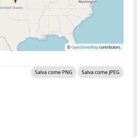
©
OpenStreetMap
contributors.
Salva come PNG
Salva come JPEG