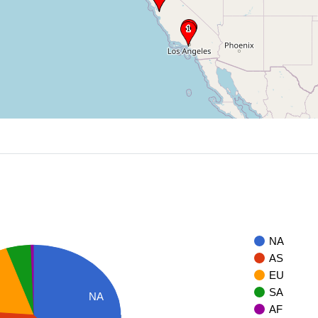
NA
AS
EU
SA
NA
AF