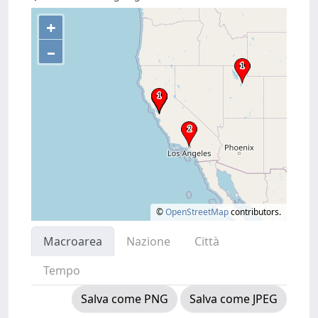
+
–
©
OpenStreetMap
contributors.
Macroarea
Nazione
Città
Tempo
Salva come PNG
Salva come JPEG