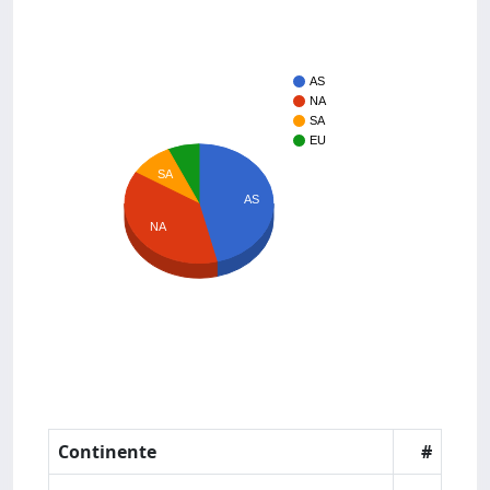
AS
NA
SA
EU
SA
AS
NA
Continente
#