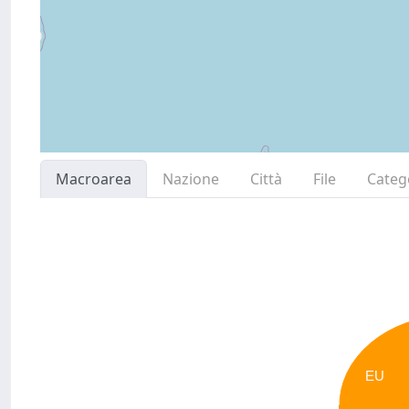
Macroarea
Nazione
Città
File
Categ
EU