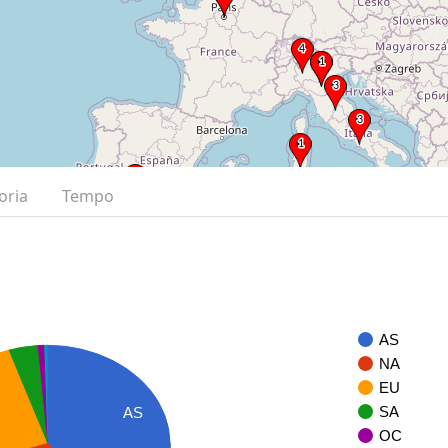
oria
Tempo
AS
NA
EU
SA
AS
OC