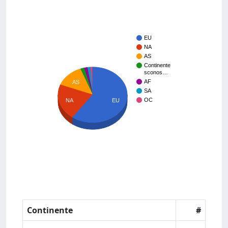
EU
NA
AS
Continente
sconos…
AF
AS
SA
OC
NA
EU
Continente
#