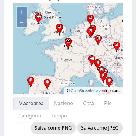
+
–
©
OpenStreetMap
contributors.
Macroarea
Nazione
Città
File
Categoria
Tempo
Salva come PNG
Salva come JPEG