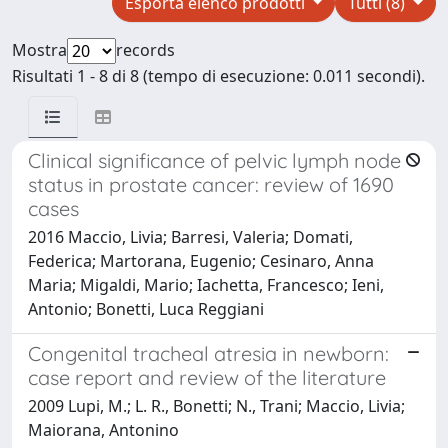
Esporta elenco prodotti
Tutti (8)
Mostra
records
Risultati 1 - 8 di 8 (tempo di esecuzione: 0.011 secondi).
Clinical significance of pelvic lymph node
status in prostate cancer: review of 1690
cases
2016 Maccio, Livia; Barresi, Valeria; Domati,
Federica; Martorana, Eugenio; Cesinaro, Anna
Maria; Migaldi, Mario; Iachetta, Francesco; Ieni,
Antonio; Bonetti, Luca Reggiani
Congenital tracheal atresia in newborn:
case report and review of the literature
2009 Lupi, M.; L. R., Bonetti; N., Trani; Maccio, Livia;
Maiorana, Antonino