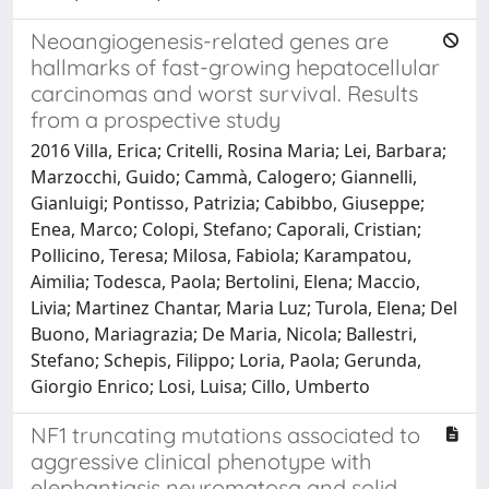
Neoangiogenesis-related genes are
hallmarks of fast-growing hepatocellular
carcinomas and worst survival. Results
from a prospective study
2016 Villa, Erica; Critelli, Rosina Maria; Lei, Barbara;
Marzocchi, Guido; Cammà, Calogero; Giannelli,
Gianluigi; Pontisso, Patrizia; Cabibbo, Giuseppe;
Enea, Marco; Colopi, Stefano; Caporali, Cristian;
Pollicino, Teresa; Milosa, Fabiola; Karampatou,
Aimilia; Todesca, Paola; Bertolini, Elena; Maccio,
Livia; Martinez Chantar, Maria Luz; Turola, Elena; Del
Buono, Mariagrazia; De Maria, Nicola; Ballestri,
Stefano; Schepis, Filippo; Loria, Paola; Gerunda,
Giorgio Enrico; Losi, Luisa; Cillo, Umberto
NF1 truncating mutations associated to
aggressive clinical phenotype with
elephantiasis neuromatosa and solid