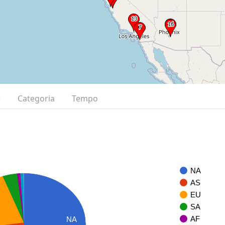
e
Categoria
Tempo
NA
AS
EU
SA
AF
NA