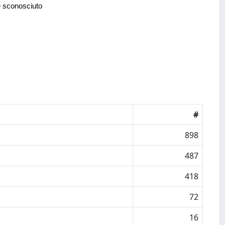
e sconosciuto
#
898
487
418
72
16