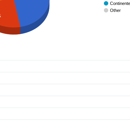
Continent
Other
S