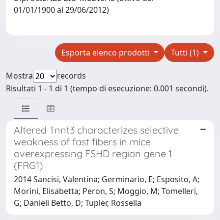
01/01/1900 al 29/06/2012)
Esporta elenco prodotti
Tutti (1)
Mostra
records
Risultati 1 - 1 di 1 (tempo di esecuzione: 0.001 secondi).
Altered Tnnt3 characterizes selective
weakness of fast fibers in mice
overexpressing FSHD region gene 1
(FRG1)
2014 Sancisi, Valentina; Germinario, E; Esposito, A;
Morini, Elisabetta; Peron, S; Moggio, M; Tomelleri,
G; Danieli Betto, D; Tupler, Rossella