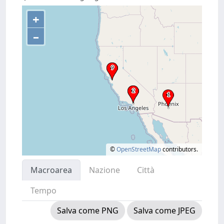
+
–
©
OpenStreetMap
contributors.
Macroarea
Nazione
Città
Tempo
Salva come PNG
Salva come JPEG