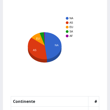
NA
AS
EU
SA
AF
EU
NA
AS
Continente
#