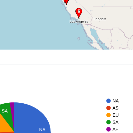
NA
AS
SA
EU
SA
AF
NA