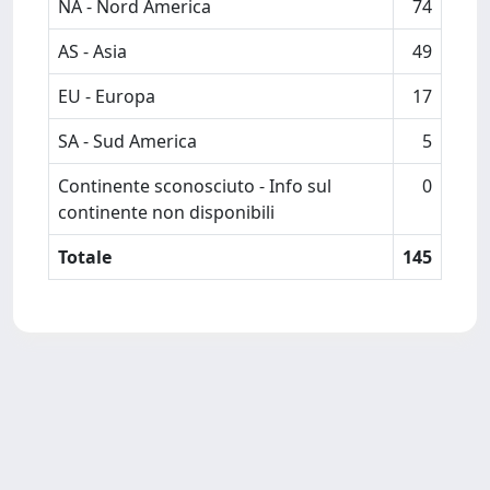
NA - Nord America
74
AS - Asia
49
EU - Europa
17
SA - Sud America
5
Continente sconosciuto - Info sul
0
continente non disponibili
Totale
145
Powered by
IRIS
-
about IRIS
-