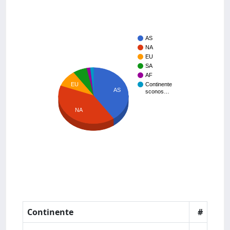
AS
NA
EU
SA
AF
EU
Continente
AS
sconos…
NA
Continente
#